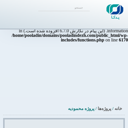
Notice
: Function _load_textdomain_just_in_time was called
incorrectly
. بارگذاری ترجمه برای دامنه
زودتر از حد مجاز
themater
فراخوانی شد. این معمولاً نشان‌دهندهٔ اجرای کدی در افزونه یا پوسته
پـدکـا
است که خیلی زود اجرا شده است. ترجمه‌ها باید در عملیات
یا بعد
init
از آن بارگذاری شوند. Please see
for more
Debugging in WordPress
information. (این پیام در نگارش 6.7.0 افزوده شده است.) in
/home/pooladin/domains/pooladindezh.com/public_html/wp-
includes/functions.php
on line
6170
خانه
/
پروژه‌ها
/
پروژه محمودیه