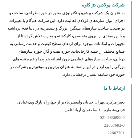
شرکت پولادین دژ کاوه
به عنوان یک شرکت پیشرو و تکنولوژی محور در حوزه طراحی، ساخت و
اجرای انواع سازه‌های فولادی فعالیت دارد. این شرکت هم‌گام با تغییرات
در صنعت ساخت سازه‌های سنگین، بزرگ و بلندمرتبه در دنیا قدم برداشته
و با بهره‌مندی از نیروی متخصص، کارکشته و مجرب تلاش کرده تا از
تجهیزات و امکانات موجود برای ارتقای سطح کیفیت و خدمت رسانی به
‌صنایع مختلف از جمله کارخانجات، حوزه نفت و گاز، حوزه سازه‌های
دریایی، ساخت سازه‌های عظیمی چون آشیانه هواپیما و غیره قدم‌های
بزرگی را بردارد و در این راستا به عنوان برترین و موفق‌ترین شرکت در
حوزه خود سابقه بسیار درخشانی دارد.
ارتباط با ما
دفتر مركزى:تهران،خيابان وليعصر،بالاتر از چهارراه پارك وى،خيابان
قرنى،شماره ١٠،ساختمان آريانا تلفن:
021-78369000
22667692-3
22667701