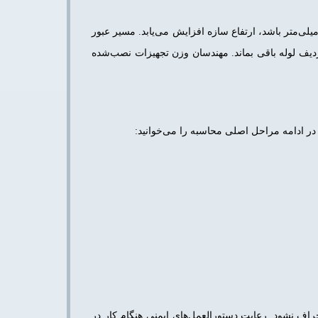
اع پایپ رک به تعداد خطوط لوله، ابعاد مقاطع فلزی و نوع تجهیزات بستگی دارد. اگر تعداد لوله‌ها زیاد باشد یا قطر آن‌ها بالای ۴۰۰ میلی‌متر باشد، ارتفاع سازه افزایش می‌یابد. مسیر عبور
 ردیف لوله باقی بماند. مهندسان وزن تجهیزات نصب‌شده
 در ادامه مراحل اصلی محاسبه را می‌خوانید:
حراف نشود. رعایت دستورالعمل‌های ایمنی هنگام کار در