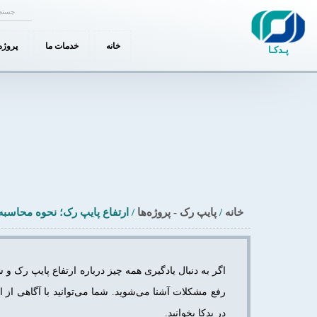
otice
: Function _load_textdomain_just_in_time was called
incorrectly
زود اجرا شده است. ترجمه‌ها باید در عملیات
یا بعد از آن بارگذاری شوند. ee
init
ladindezh.com/public_html/wp-includes/functions.php
on line
6170
خانه
خدمات ما
پروژه‌
پـدکـا
خانه
/
پایپ رک - پروژه‌ها
/
ارتفاع پایپ رک؛ نحوه محاسبه،
اگر به دنبال یادگیری همه چیز درباره ارتفاع پایپ رک و 
رفع مشکلات آشنا می‌شوید. شما می‌توانید با آگاهی از 
در پدکا بخوانید.