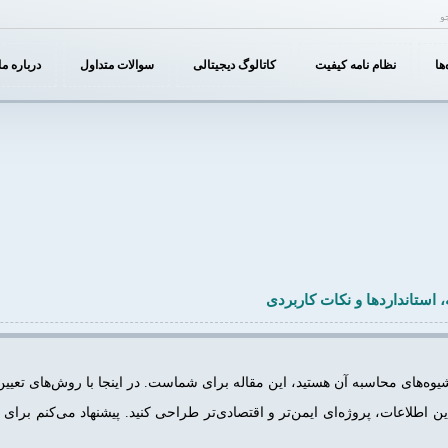
N
. بارگذاری ترجمه برای دامنه
زودتر از حد مجاز فراخوانی شد. 
themater
Please s
for more information. (این پیام در نگارش 6.7.0 افزوده شده است.) in
Debugging in WordPress
/home/pooladin/domains/poo
ها
نظام نامه کیفیت
کاتالوگ دیجیتالی
سوالات متداول
درباره ما
 استانداردها و نکات کاربردی
شیوه‌های محاسبه آن هستید، این مقاله برای شماست. در اینجا با روش‌های تعیین
این اطلاعات، پروژه‌ای ایمن‌تر و اقتصادی‌تر طراحی کنید. پیشنهاد می‌کنم بر