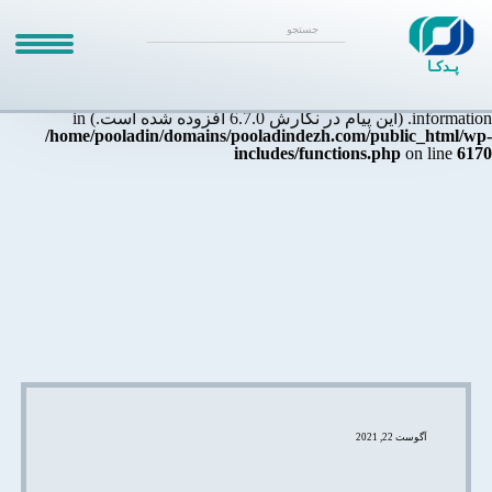
Notice
: Function _load_textdomain_just_in_time was called
incorrectly
. بارگذاری ترجمه برای دامنه
زودتر از حد مجاز
themater
فراخوانی شد. این معمولاً نشان‌دهندهٔ اجرای کدی در افزونه یا پوسته
پـدکـا
است که خیلی زود اجرا شده است. ترجمه‌ها باید در عملیات
یا بعد
init
از آن بارگذاری شوند. Please see
for more
Debugging in WordPress
information. (این پیام در نگارش 6.7.0 افزوده شده است.) in
/home/pooladin/domains/pooladindezh.com/public_html/wp-
includes/functions.php
on line
6170
آگوست 22, 2021