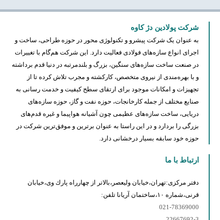
شرکت پولادین دژ کاوه
به عنوان یک شرکت پیشرو و تکنولوژی محور در حوزه طراحی، ساخت و
اجرای انواع سازه‌های فولادی فعالیت دارد. این شرکت هم‌گام با تغییرات
در صنعت ساخت سازه‌های سنگین، بزرگ و بلندمرتبه در دنیا قدم برداشته
و با بهره‌مندی از نیروی متخصص، کارکشته و مجرب تلاش کرده تا از
تجهیزات و امکانات موجود برای ارتقای سطح کیفیت و خدمت رسانی به
‌صنایع مختلف از جمله کارخانجات، حوزه نفت و گاز، حوزه سازه‌های
دریایی، ساخت سازه‌های عظیمی چون آشیانه هواپیما و غیره قدم‌های
بزرگی را بردارد و در این راستا به عنوان برترین و موفق‌ترین شرکت در
حوزه خود سابقه بسیار درخشانی دارد.
ارتباط با ما
دفتر مركزى:تهران،خيابان وليعصر،بالاتر از چهارراه پارك وى،خيابان
قرنى،شماره ١٠،ساختمان آريانا تلفن:
021-78369000
22667692-3