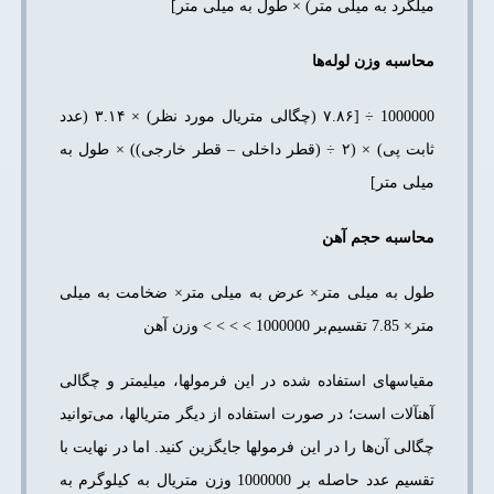
میلگرد به میلی متر) × طول به میلی متر]
محاسبه وزن لوله‌ها
1000000 ÷ [۷.۸۶ (چگالی متریال مورد نظر) × ۳.۱۴ (عدد
ثابت پی) × (۲ ÷ (قطر داخلی – قطر خارجی)) × طول به
میلی متر]
محاسبه حجم آهن
طول به میلی متر× عرض به میلی متر× ضخامت به میلی
متر× 7.85 تقسیم‌بر 1000000 > > > > وزن آهن
مقیاس­های استفاده شده در این فرمول­ها، میلی­متر و چگالی
آهن­آلات است؛ در صورت استفاده از دیگر متریال­ها، می‌توانید
چگالی آن‌ها را در این فرمول­ها جایگزین کنید. اما در نهایت با
تقسیم عدد حاصله بر 1000000 وزن متریال به کیلوگرم به