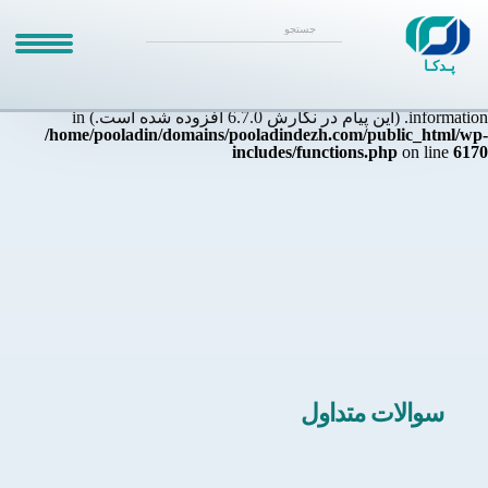
Notice
: Function _load_textdomain_just_in_time was called
incorrectly
. بارگذاری ترجمه برای دامنه
زودتر از حد مجاز
themater
فراخوانی شد. این معمولاً نشان‌دهندهٔ اجرای کدی در افزونه یا پوسته
پـدکـا
است که خیلی زود اجرا شده است. ترجمه‌ها باید در عملیات
یا بعد
init
از آن بارگذاری شوند. Please see
for more
Debugging in WordPress
information. (این پیام در نگارش 6.7.0 افزوده شده است.) in
/home/pooladin/domains/pooladindezh.com/public_html/wp-
includes/functions.php
on line
6170
سوالات متداول